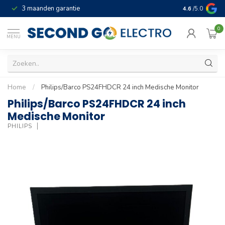
3 maanden garantie
Geld terug gar
4.6
/5.0
0
MENU
Home
/
Philips/Barco PS24FHDCR 24 inch Medische Monitor
Philips/Barco PS24FHDCR 24 inch
Medische Monitor
PHILIPS