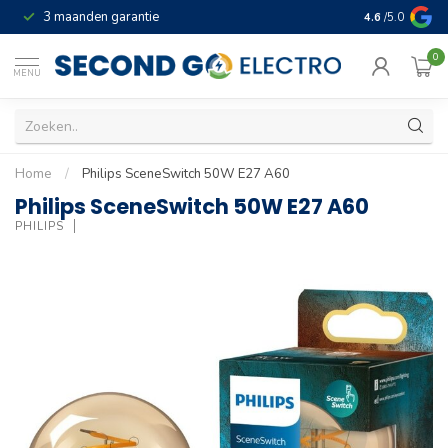
3 maanden garantie
Geld terug gar
4.6
/5.0
0
MENU
Home
/
Philips SceneSwitch 50W E27 A60
Philips SceneSwitch 50W E27 A60
PHILIPS