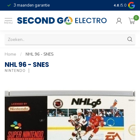
3 maanden garantie
Geld terug gar
4.6
/5.0
0
MENU
Home
/
NHL 96 - SNES
NHL 96 - SNES
NINTENDO