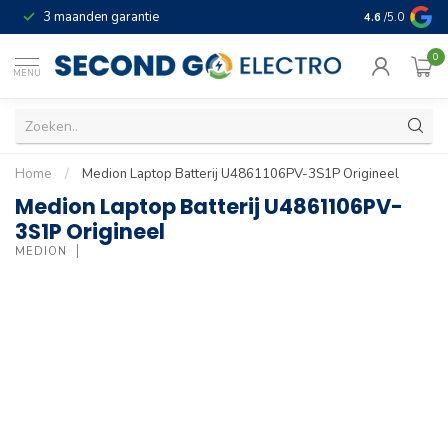
3 maanden garantie
Geld terug gar
4.6
/5.0
0
MENU
Home
/
Medion Laptop Batterij U4861106PV-3S1P Origineel
Medion Laptop Batterij U4861106PV-
3S1P Origineel
MEDION