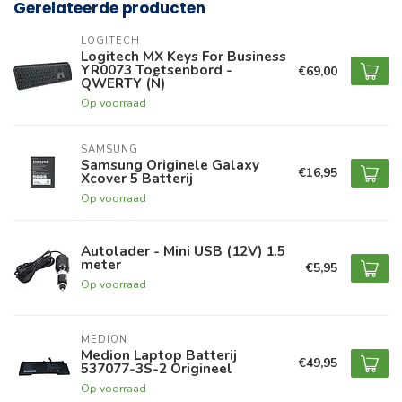
Gerelateerde producten
LOGITECH
Logitech MX Keys For Business
YR0073 Toetsenbord -
€69,00
QWERTY (Ñ)
Op voorraad
SAMSUNG
Samsung Originele Galaxy
€16,95
Xcover 5 Batterij
Op voorraad
Autolader - Mini USB (12V) 1.5
meter
€5,95
Op voorraad
MEDION
Medion Laptop Batterij
€49,95
537077-3S-2 Origineel
Op voorraad