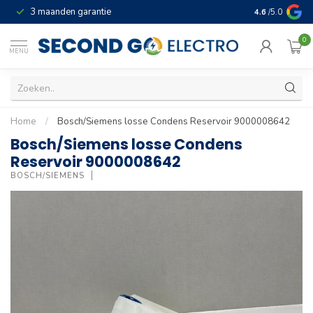
3 maanden garantie
Geld terug gar
4.6
/5.0
0
MENU
Home
/
Bosch/Siemens losse Condens Reservoir 9000008642
Bosch/Siemens losse Condens
Reservoir 9000008642
BOSCH/SIEMENS