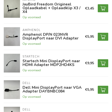
JayBird Freedom Origineel
Oplaadkabel + Oplaadklip X3 /
€3,45
X4
Op voorraad
AMPHENOL
Amphenol DP/N 023NVR
€5,95
DisplayPort naar DVI Adapter
Op voorraad
STARTECH
Startech Mini DisplayPort naar
€9,95
HDMI Adapter MDP2HD4KS
Op voorraad
DELL
Dell Mini DisplayPort naar VGA
€5,95
Adapter DAYBNBC084
Op voorraad
DELL