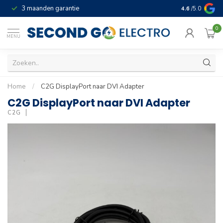
3 maanden garantie
Geld terug gar
4.6
/5.0
0
MENU
Home
/
C2G DisplayPort naar DVI Adapter
C2G DisplayPort naar DVI Adapter
C2G