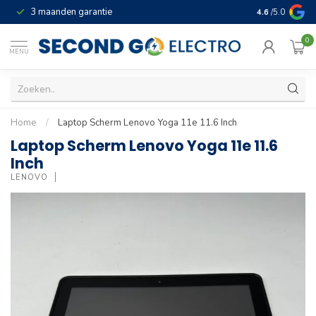
3 maanden garantie
Geld terug gar
4.6
/5.0
0
MENU
Home
/
Laptop Scherm Lenovo Yoga 11e 11.6 Inch
Laptop Scherm Lenovo Yoga 11e 11.6
Inch
LENOVO