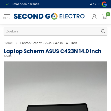
3 maanden garantie
Geld terug gar
4.6
/5.0
0
MENU
Home
/
Laptop Scherm ASUS C423N 14.0 Inch
Laptop Scherm ASUS C423N 14.0 Inch
ASUS