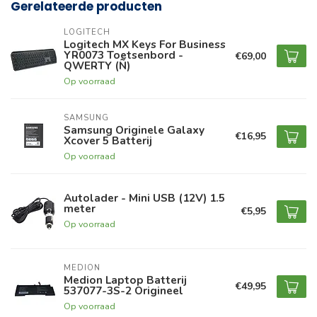
Gerelateerde producten
LOGITECH
Logitech MX Keys For Business
YR0073 Toetsenbord -
€69,00
QWERTY (Ñ)
Op voorraad
SAMSUNG
Samsung Originele Galaxy
€16,95
Xcover 5 Batterij
Op voorraad
Autolader - Mini USB (12V) 1.5
meter
€5,95
Op voorraad
MEDION
Medion Laptop Batterij
€49,95
537077-3S-2 Origineel
Op voorraad