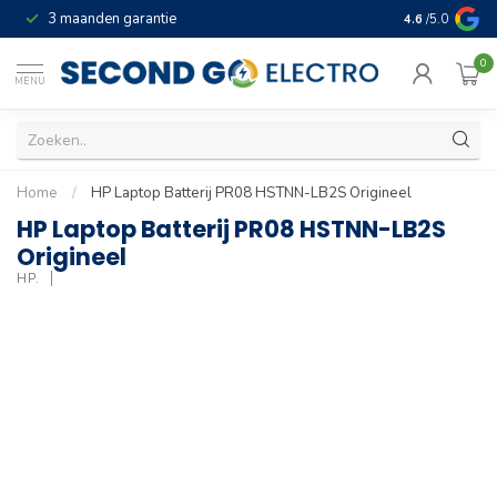
3 maanden garantie
Geld terug gar
4.6
/5.0
0
MENU
Home
/
HP Laptop Batterij PR08 HSTNN-LB2S Origineel
HP Laptop Batterij PR08 HSTNN-LB2S
Origineel
HP.