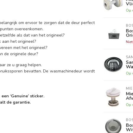
Vli
Op 
elangrijk om ervoor te zorgen dat de deur perfect
BO
e punten overeenkomen.
Bo
Ori
tzelfde als dat van het origineel?
 aan het origineel?
Nie
vereen met het origineel?
an de originele deur?
SA
Sa
waar ze u graag helpen.
Was
bruikssporen bevatten. De wasmachinedeur wordt
Op 
MIE
Mie
en ‘Genuine’ sticker.
Afv
alt de garantie.
Op 
BO
Bo
Wit