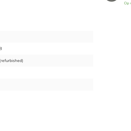
Op 
8
refurbished)