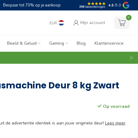
Bespaar tot 70% op je aankoop
4.6
/5.0
398
beoordelingen
0
Mijn account
EUR
Beeld & Geluid
Gaming
Blog
Klantenservice
smachine Deur 8 kg Zwart
Op voorraad
 uit de advertentie identiek is aan jouw originele deur!
Lees meer
.