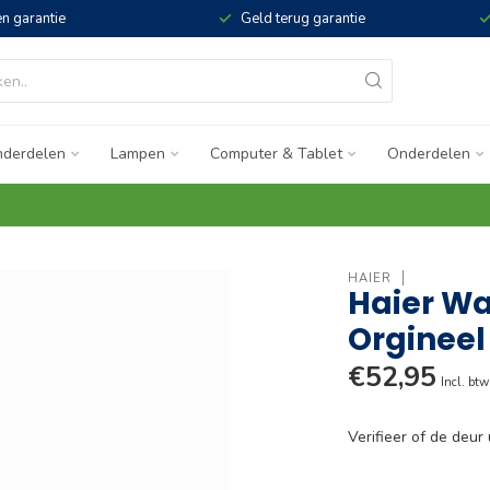
n garantie
Geld terug garantie
derdelen
Lampen
Computer & Tablet
Onderdelen
HAIER
Haier Wa
Orgineel
€52,95
Incl. btw
Verifieer of de deur