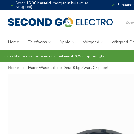
Voor 16:00 besteld, morgen in huis (muv
3 maande
witgoed)
Home
Telefoons
Apple
Witgoed
Witgoed On
Onze klanten beoordelen ons met een
4.6
/5.0 op
Google
Home
/
Haier Wasmachine Deur 8 kg Zwart Orgineel