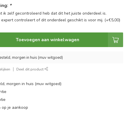
ing:
*
at ik zelf gecontroleerd heb dat dit het juiste onderdeel is.
n expert controleert of dit onderdeel geschikt is voor mij. (+€5,00)
Toevoegen aan winkelwagen
esteld, morgen in huis (muv witgoed)
lijken
Deel dit product
ld, morgen in huis (muv witgoed)
ntie
tie
 op je aankoop