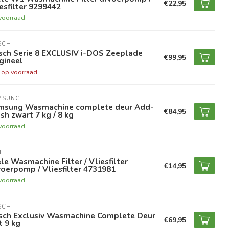
€22,95
esfilter 9299442
voorraad
SCH
sch Serie 8 EXCLUSIV i-DOS Zeeplade
€99,95
gineel
t op voorraad
MSUNG
msung Wasmachine complete deur Add-
€84,95
h zwart 7 kg / 8 kg
voorraad
LE
le Wasmachine Filter / Vliesfilter
€14,95
oerpomp / Vliesfilter 4731981
voorraad
SCH
sch Exclusiv Wasmachine Complete Deur
€69,95
 9 kg