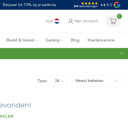
Bespaar tot 70% op je aankoop
4.6
/5.0
398
beoordelingen
0
Mijn account
EUR
Beeld & Geluid
Gaming
Blog
Klantenservice
Toon:
evonden!
KELEN