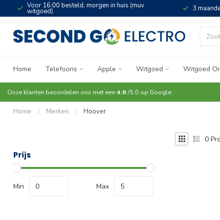
Voor 16:00 besteld, morgen in huis (muv
3 maande
witgoed)
Home
Telefoons
Apple
Witgoed
Witgoed On
Onze klanten beoordelen ons met een
4.6
/5.0 op
Google
Home
/
Merken
/
Hoover
0
Pro
Prijs
Min
Max