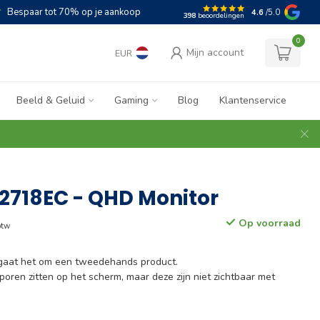
Bespaar tot 70% op je aankoop
4.6
/5.0
398
beoordelingen
0
Mijn account
EUR
Beeld & Geluid
Gaming
Blog
Klantenservice
2718EC - QHD Monitor
Op voorraad
btw
 gaat het om een tweedehands product.
oren zitten op het scherm, maar deze zijn niet zichtbaar met