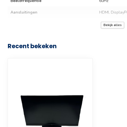
Beeldfrequentie
60Hz
Aansluitingen
HDMI, DisplayP
Garantie termijn
3 maanden
Bekijk alles
Recent bekeken