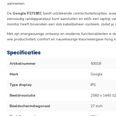
aannemen.
De
Google P2718EC
biedt uitstekende connectiviteitsopties, wa
eenvoudig randapparatuur kunt aansluiten en zelfs een laptop va
monitor heeft bovendien een slim kabelbeheer-systeem, zodat je w
Met zijn energiezuinige ontwerp en moderne functionaliteiten is 
wie productiviteit, comfort en nauwkeurige kleurweergave hoog in
Specificaties
Artikelnummer
50018
Merk
Google
Type display
IPS
Beeldresolutie
2560 x 1440 (
Beeldschermdiagonaal
27 inch