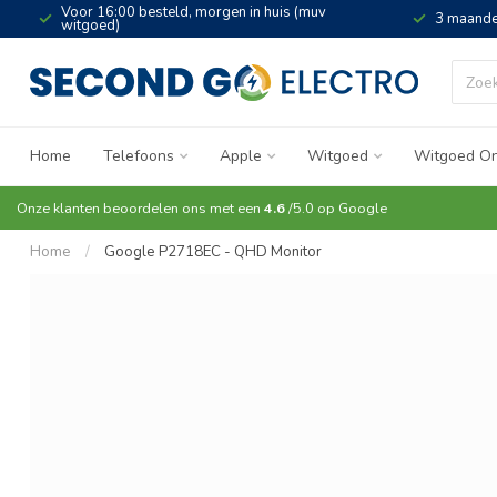
Voor 16:00 besteld, morgen in huis (muv
3 maande
witgoed)
Home
Telefoons
Apple
Witgoed
Witgoed On
Onze klanten beoordelen ons met een
4.6
/5.0 op
Google
Home
/
Google P2718EC - QHD Monitor