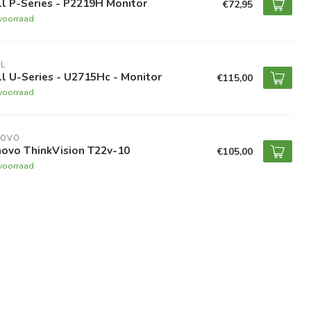
l P-Series - P2219H Monitor
€72,95
voorraad
L
l U-Series - U2715Hc - Monitor
€115,00
voorraad
NOVO
novo ThinkVision T22v-10
€105,00
voorraad