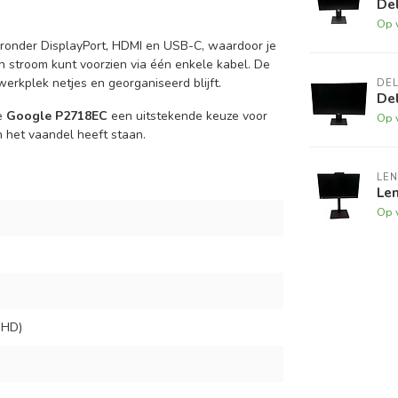
Del
Op 
aronder DisplayPort, HDMI en USB-C, waardoor je
n stroom kunt voorzien via één enkele kabel. De
erkplek netjes en georganiseerd blijft.
DEL
Del
de
Google P2718EC
een uitstekende keuze voor
Op 
 het vaandel heeft staan.
LE
Le
Op 
QHD)