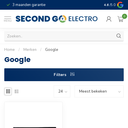
3 maanden garantie
Geld terug gar
4.6
/5.0
0
MENU
Home
/
Merken
/
Google
Google
Filters