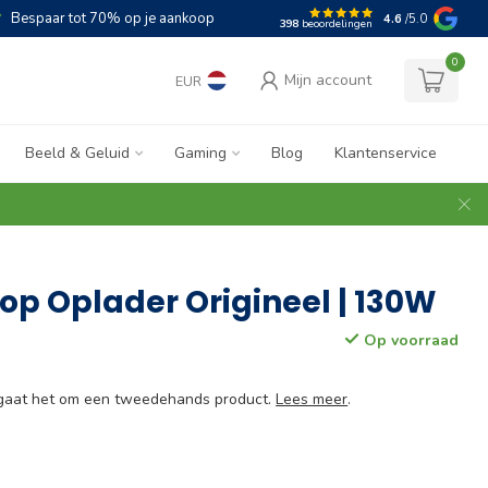
Bespaar tot 70% op je aankoop
4.6
/5.0
398
beoordelingen
0
Mijn account
EUR
Beeld & Geluid
Gaming
Blog
Klantenservice
top Oplader Origineel | 130W
Op voorraad
e gaat het om een tweedehands product.
Lees meer
.