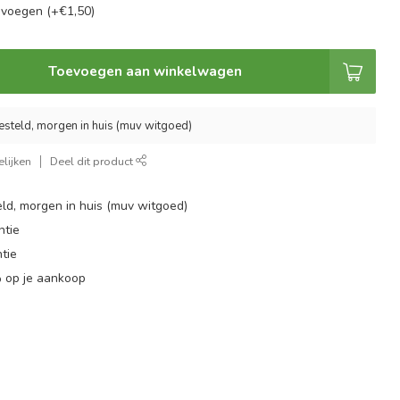
evoegen (+€1,50)
Toevoegen aan winkelwagen
esteld, morgen in huis (muv witgoed)
lijken
Deel dit product
ld, morgen in huis (muv witgoed)
ntie
tie
 op je aankoop