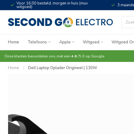
Voor 16:00 besteld, morgen in huis (muv
3 maande
witgoed)
Home
Telefoons
Apple
Witgoed
Witgoed On
Onze klanten beoordelen ons met een
4.6
/5.0 op
Google
Home
/
Dell Laptop Oplader Origineel | 130W