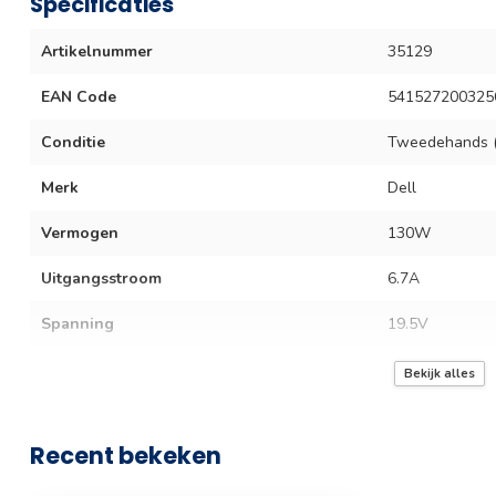
Specificaties
Artikelnummer
35129
EAN Code
541527200325
Conditie
Tweedehands (
Merk
Dell
Vermogen
130W
Uitgangsstroom
6.7A
Spanning
19.5V
Plugmaat
7.4 x 5.0 mm
Bekijk alles
Snelladen
Recent bekeken
Lengte
150cm