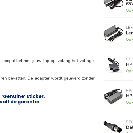
65
Op 
LE
Le
Op 
HP.
 compatibel met jouw laptop, zolang het voltage,
HP
Op 
oren bevatten. De adapter wordt geleverd zonder
HP.
HP
‘Genuine’ sticker.
valt de garantie.
Op 
DEL
Del