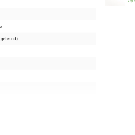
Op 
6
gebruikt)