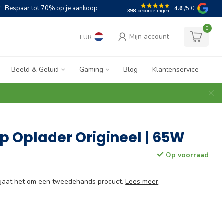
Bespaar tot 70% op je aankoop
4.6
/5.0
398
beoordelingen
0
Mijn account
EUR
Beeld & Geluid
Gaming
Blog
Klantenservice
p Oplader Origineel | 65W
Op voorraad
e gaat het om een tweedehands product.
Lees meer
.