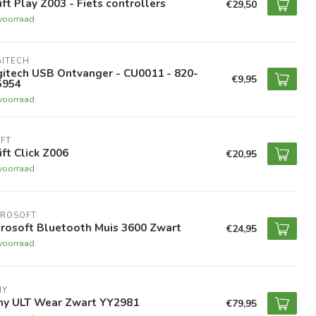
ft Play Z003 - Fiets controllers
€29,50
voorraad
GITECH
gitech USB Ontvanger - CU0011 - 820-
€9,95
5954
voorraad
FT
ft Click Z006
€20,95
voorraad
CROSOFT
crosoft Bluetooth Muis 3600 Zwart
€24,95
voorraad
NY
ny ULT Wear Zwart YY2981
€79,95