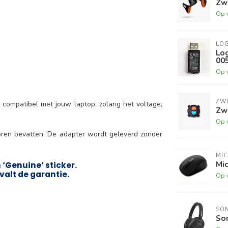
Zwi
Op 
LO
Lo
00
Op 
ZWI
 compatibel met jouw laptop, zolang het voltage,
Zwi
Op 
oren bevatten. De adapter wordt geleverd zonder
MI
Mi
‘Genuine’ sticker.
valt de garantie.
Op 
SO
So