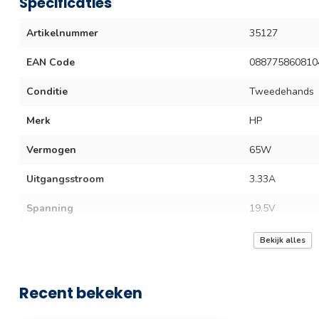
Specificaties
Artikelnummer
35127
EAN Code
088775860810
Conditie
Tweedehands
Merk
HP
Vermogen
65W
Uitgangsstroom
3.33A
Spanning
19.5V
Plugmaat
7,4 x 5,0 mm
Bekijk alles
Lengte
150 cm
Recent bekeken
Kleur
Zwart