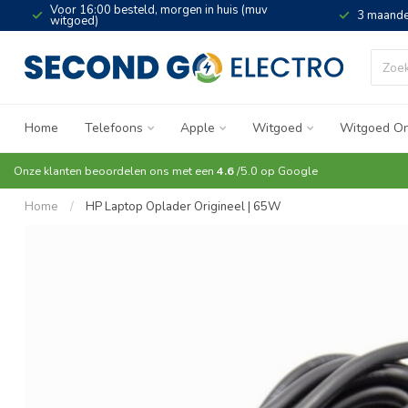
Voor 16:00 besteld, morgen in huis (muv
3 maande
witgoed)
Home
Telefoons
Apple
Witgoed
Witgoed On
Onze klanten beoordelen ons met een
4.6
/5.0 op
Google
Home
/
HP Laptop Oplader Origineel | 65W