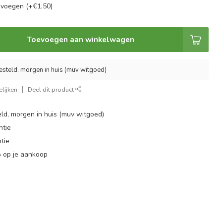
evoegen (+€1,50)
Toevoegen aan winkelwagen
esteld, morgen in huis (muv witgoed)
lijken
Deel dit product
ld, morgen in huis (muv witgoed)
ntie
tie
 op je aankoop