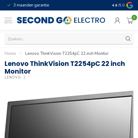
3 maanden garantie
Geld terug gar
4.6
/5.0
0
MENU
Home
/
Lenovo ThinkVision T2254pC 22 inch Monitor
Lenovo ThinkVision T2254pC 22 inch
Monitor
LENOVO