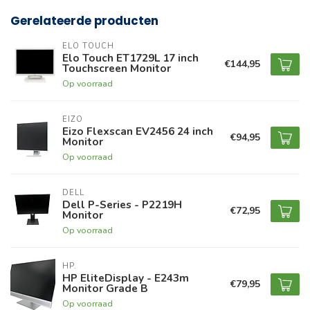
Gerelateerde producten
ELO TOUCH
Elo Touch ET1729L 17 inch
€144,95
Touchscreen Monitor
Op voorraad
EIZO
Eizo Flexscan EV2456 24 inch
€94,95
Monitor
Op voorraad
DELL
Dell P-Series - P2219H
€72,95
Monitor
Op voorraad
HP.
HP EliteDisplay - E243m
€79,95
Monitor Grade B
Op voorraad