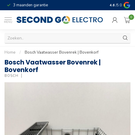
3 maanden garantie
Geld terug gar
4.6
/5.0
0
MENU
Home
/
Bosch Vaatwasser Bovenrek | Bovenkorf
Bosch Vaatwasser Bovenrek |
Bovenkorf
BOSCH