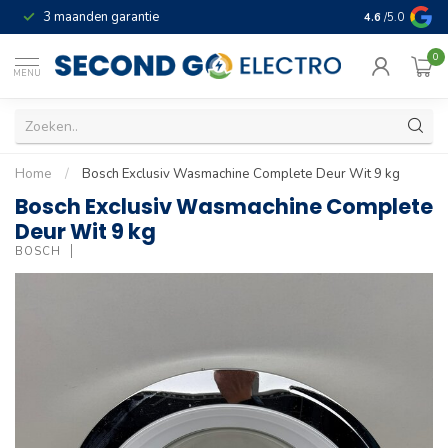
3 maanden garantie
Geld terug gar
4.6
/5.0
0
MENU
Home
/
Bosch Exclusiv Wasmachine Complete Deur Wit 9 kg
Bosch Exclusiv Wasmachine Complete
Deur Wit 9 kg
BOSCH