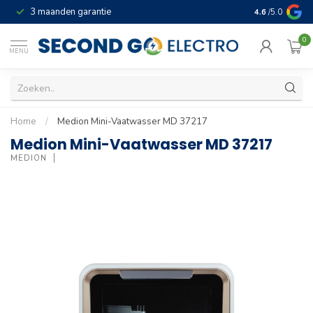
3 maanden garantie
Geld terug gar
4.6
/5.0
0
MENU
Home
/
Medion Mini-Vaatwasser MD 37217
Medion Mini-Vaatwasser MD 37217
MEDION