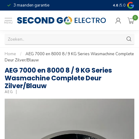
3 maanden garantie
Geld terug gar
4.6
/5.0
0
MENU
Home
/
AEG 7000 en 8000 8 / 9 KG Series Wasmachine Complete
Deur Zilver/Blauw
AEG 7000 en 8000 8 / 9 KG Series
Wasmachine Complete Deur
Zilver/Blauw
AEG