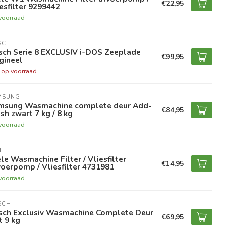
€22,95
esfilter 9299442
voorraad
SCH
sch Serie 8 EXCLUSIV i-DOS Zeeplade
€99,95
gineel
t op voorraad
MSUNG
msung Wasmachine complete deur Add-
€84,95
h zwart 7 kg / 8 kg
voorraad
LE
le Wasmachine Filter / Vliesfilter
€14,95
oerpomp / Vliesfilter 4731981
voorraad
SCH
sch Exclusiv Wasmachine Complete Deur
€69,95
 9 kg