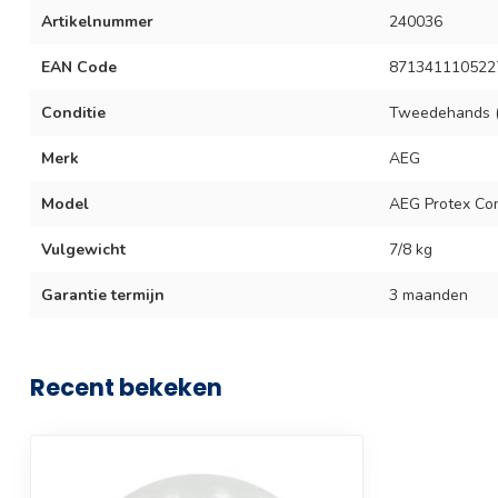
Artikelnummer
240036
EAN Code
871341110522
Conditie
Tweedehands (
Merk
AEG
Model
AEG Protex Com
Vulgewicht
7/8 kg
Garantie termijn
3 maanden
Recent bekeken