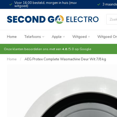
Voor 16:00 besteld, morgen in huis (muv
3 maande
witgoed)
Home
Telefoons
Apple
Witgoed
Witgoed On
Onze klanten beoordelen ons met een
4.6
/5.0 op
Google
Home
/
AEG Protex Complete Wasmachine Deur Wit 7/8 kg