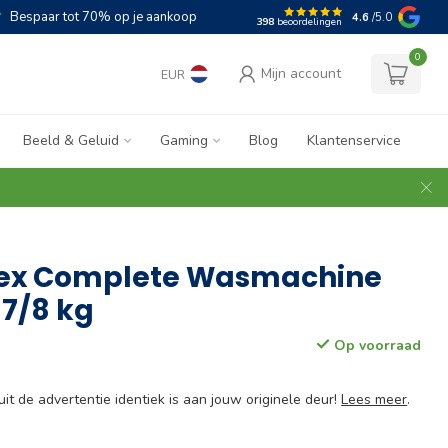
Bespaar tot 70% op je aankoop
4.6
/5.0
398
beoordelingen
0
Mijn account
EUR
Beeld & Geluid
Gaming
Blog
Klantenservice
tex Complete Wasmachine
 7/8 kg
Op voorraad
 uit de advertentie identiek is aan jouw originele deur!
Lees meer
.