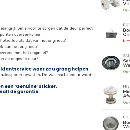
Vli
Op 
BO
langrijk om ervoor te zorgen dat de deur perfect
Bo
Ori
e punten overeenkomen.
etzelfde als dat van het origineel?
Nie
k aan het origineel?
vereen met het origineel?
SA
an de originele deur?
Sa
Was
e klantservice waar ze u graag helpen.
Op 
bruikssporen bevatten. De wasmachinedeur wordt
 een ‘Genuine’ sticker.
MIE
Mie
valt de garantie.
Afv
Op 
BO
Bo
Wit