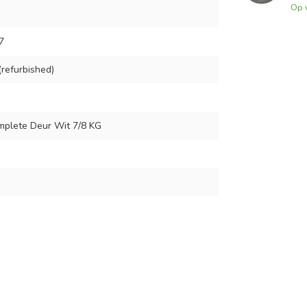
Op 
7
refurbished)
plete Deur Wit 7/8 KG