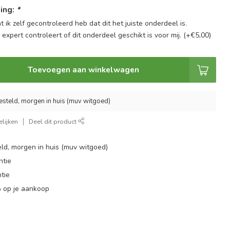
ing:
*
at ik zelf gecontroleerd heb dat dit het juiste onderdeel is.
n expert controleert of dit onderdeel geschikt is voor mij. (+€5,00)
Toevoegen aan winkelwagen
esteld, morgen in huis (muv witgoed)
lijken
Deel dit product
ld, morgen in huis (muv witgoed)
ntie
tie
 op je aankoop