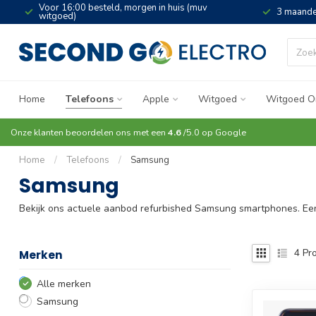
Voor 16:00 besteld, morgen in huis (muv
3 maande
witgoed)
Home
Telefoons
Apple
Witgoed
Witgoed O
Onze klanten beoordelen ons met een
4.6
/5.0 op
Google
Home
/
Telefoons
/
Samsung
Samsung
Bekijk ons actuele aanbod refurbished Samsung smartphones. Een 
4
Pro
Merken
Alle merken
Samsung