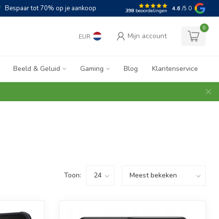
Bespaar tot 70% op je aankoop
4.6
/5.0
398
beoordelingen
0
Mijn account
EUR
Beeld & Geluid
Gaming
Blog
Klantenservice
Toon: