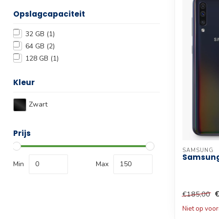
Opslagcapaciteit
32 GB
(1)
64 GB
(2)
128 GB
(1)
Kleur
Zwart
Prijs
SAMSUNG
Samsung
Min
Max
€185,00
Niet op voo