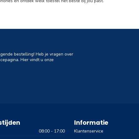
ones en ontdek welk toestel het beste bij jou past.
lgende bestelling! Heb je vragen over
cepagina. Hier vindt u onze
tijden
Informatie
08:00 - 17:00
Klantenservice