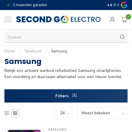
3 maanden garantie
Geld terug gar
4.6
/5.0
0
MENU
Home
/
Telefoons
/
Samsung
Samsung
Bekijk ons actuele aanbod refurbished Samsung smartphones.
Een voordelig en duurzaam alternatief voor een nieuw toestel.
Filters
SAMSUNG