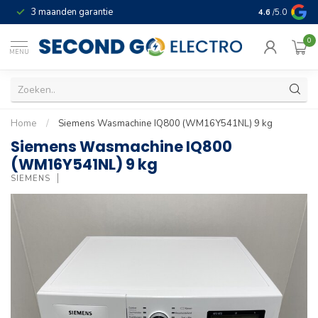
3 maanden garantie
Geld terug gar
4.6
/5.0
0
MENU
Home
/
Siemens Wasmachine IQ800 (WM16Y541NL) 9 kg
Siemens Wasmachine IQ800
(WM16Y541NL) 9 kg
SIEMENS