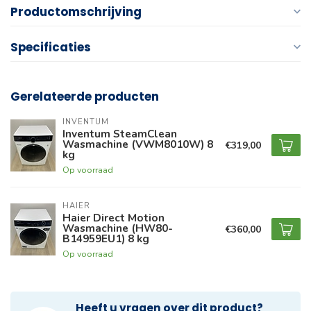
Productomschrijving
Specificaties
Gerelateerde producten
INVENTUM
Inventum SteamClean
Wasmachine (VWM8010W) 8
€319,00
kg
Op voorraad
HAIER
Haier Direct Motion
Wasmachine (HW80-
€360,00
B14959EU1) 8 kg
Op voorraad
Heeft u vragen over dit product?