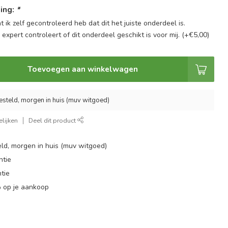
ing:
*
at ik zelf gecontroleerd heb dat dit het juiste onderdeel is.
n expert controleert of dit onderdeel geschikt is voor mij. (+€5,00)
Toevoegen aan winkelwagen
esteld, morgen in huis (muv witgoed)
lijken
Deel dit product
ld, morgen in huis (muv witgoed)
ntie
tie
 op je aankoop