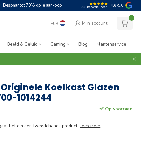
Bespaar tot 70% op je aankoop
4.6
/5.0
398
beoordelingen
0
Mijn account
EUR
Beeld & Geluid
Gaming
Blog
Klantenservice
Originele Koelkast Glazen
700-1014244
Op voorraad
e gaat het om een tweedehands product.
Lees meer
.