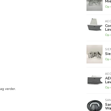
Mie
Op 
AE
Con
La
Op 
SIE
Si
Op 
AE
AEG
La
Op 
ag verder.
SA
Sa
Was