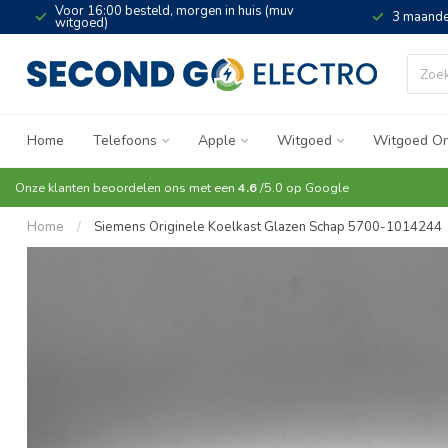
Voor 16:00 besteld, morgen in huis (muv
3 maande
witgoed)
Home
Telefoons
Apple
Witgoed
Witgoed On
Onze klanten beoordelen ons met een
4.6
/5.0 op
Google
Home
/
Siemens Originele Koelkast Glazen Schap 5700-1014244