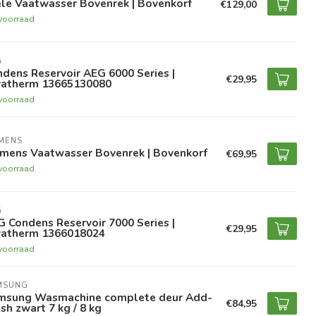
le Vaatwasser Bovenrek | Bovenkorf
€129,00
voorraad
G
dens Reservoir AEG 6000 Series |
€29,95
vatherm 13665130080
voorraad
MENS
emens Vaatwasser Bovenrek | Bovenkorf
€69,95
voorraad
G
 Condens Reservoir 7000 Series |
€29,95
vatherm 1366018024
voorraad
MSUNG
msung Wasmachine complete deur Add-
€84,95
h zwart 7 kg / 8 kg