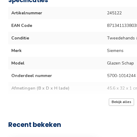
Artikelnummer
245122
EAN Code
871341133803
Conditie
Tweedehands (
Merk
Siemens
Model
Glazen Schap
Onderdeel nummer
5700-1014244
Afmetingen (B x D x H lade)
45.6 x 32 x 1 c
Garantie termijn
3 maanden
Bekijk alles
Recent bekeken