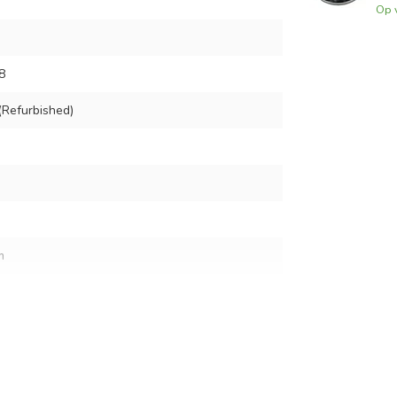
Op 
8
Refurbished)
m