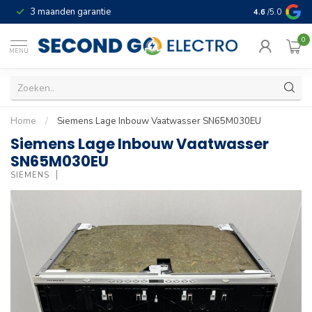
3 maanden garantie
Geld terug gar
4.6
/5.0
0
MENU
Home
/
Siemens Lage Inbouw Vaatwasser SN65M030EU
Siemens Lage Inbouw Vaatwasser
SN65M030EU
SIEMENS