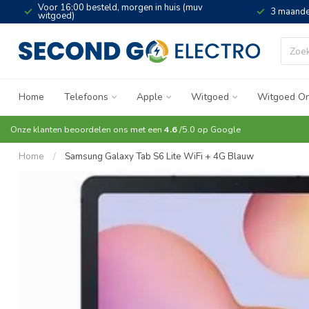
Voor 16:00 besteld, morgen in huis (muv
3 maande
witgoed)
Home
Telefoons
Apple
Witgoed
Witgoed On
Onze klanten beoordelen ons met een
4.6
/5.0 op
Google
Home
/
Samsung Galaxy Tab S6 Lite WiFi + 4G Blauw