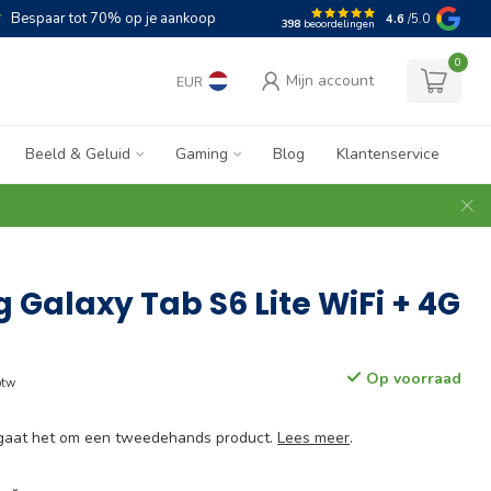
Bespaar tot 70% op je aankoop
4.6
/5.0
398
beoordelingen
0
Mijn account
EUR
Beeld & Geluid
Gaming
Blog
Klantenservice
Galaxy Tab S6 Lite WiFi + 4G
Op voorraad
btw
e gaat het om een tweedehands product.
Lees meer
.