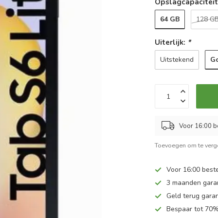
Opslagcapacitei
64 GB
128 G
Uiterlijk:
*
G
Uitstekend
Voor 16:00 b
Toevoegen om te verge
Voor 16:00 beste
3 maanden gara
Geld terug garan
Bespaar tot 70%