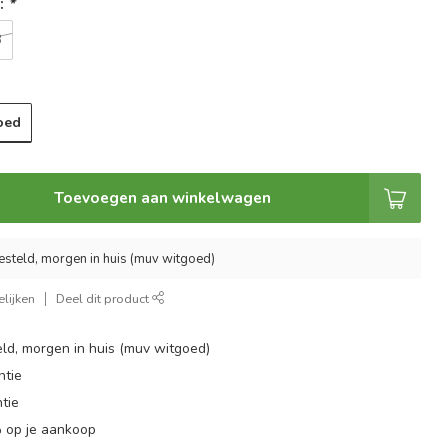
t:
*
B
oed
Toevoegen aan winkelwagen
esteld, morgen in huis (muv witgoed)
lijken
Deel dit product
ld, morgen in huis (muv witgoed)
ntie
tie
 op je aankoop