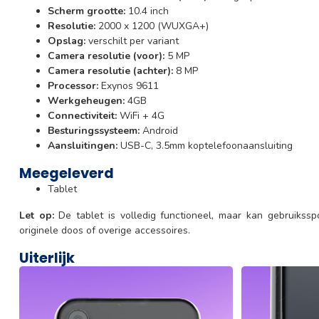
Scherm grootte:
10.4 inch
Resolutie:
2000 x 1200 (WUXGA+)
Opslag:
verschilt per variant
Camera resolutie (voor):
5 MP
Camera resolutie (achter):
8 MP
Processor:
Exynos 9611
Werkgeheugen:
4GB
Connectiviteit:
WiFi + 4G
Besturingssysteem:
Android
Aansluitingen:
USB-C, 3.5mm koptelefoonaansluiting
Meegeleverd
Tablet
Let op:
De tablet is volledig functioneel, maar kan gebruikss
originele doos of overige accessoires.
Uiterlijk