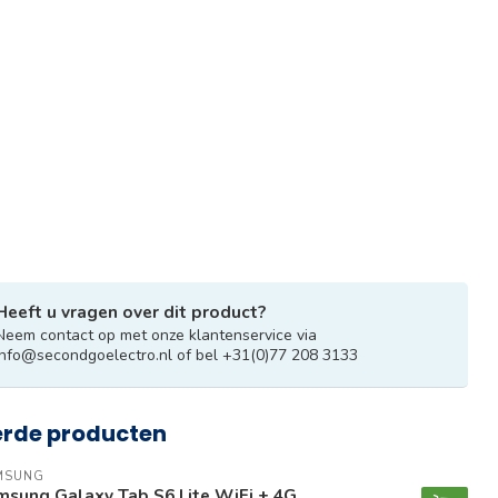
Heeft u vragen over dit product?
Neem contact op met onze klantenservice via
info@secondgoelectro.nl
of bel +31(0)77 208 3133
erde producten
MSUNG
msung Galaxy Tab S6 Lite WiFi + 4G