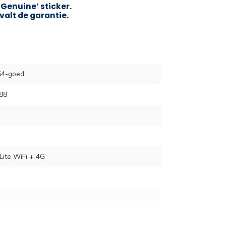
‘Genuine’ sticker.
valt de garantie.
64-goed
88
Lite WiFi + 4G
(WUXGA+)