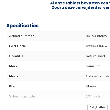
Al onze tablets bevatten een 
Zodra deze verwijderd is, ver
Specificaties
Artikelnummer
90150-blauw-
EAN Code
088060944623
Conditie
Refurbished
Merk
Samsung
Model
Galaxy Tab S6 
Kleur
Blauw
Scherm grootte
10.4 inch
Resolutie (Pixels)
2000 × 1200 
Bekijk alles