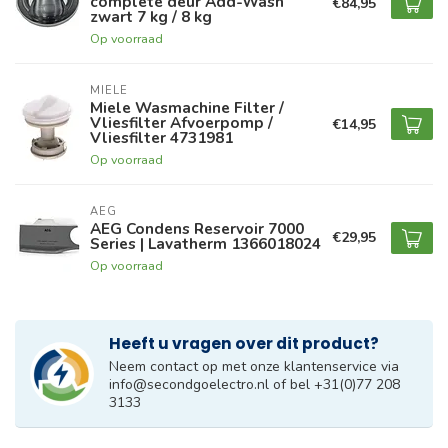
complete deur Add-Wash
€84,95
zwart 7 kg / 8 kg
Op voorraad
MIELE
Miele Wasmachine Filter /
Vliesfilter Afvoerpomp /
€14,95
Vliesfilter 4731981
Op voorraad
AEG
AEG Condens Reservoir 7000
€29,95
Series | Lavatherm 1366018024
Op voorraad
Heeft u vragen over dit product?
Neem contact op met onze klantenservice via
info@secondgoelectro.nl
of bel +31(0)77 208
3133