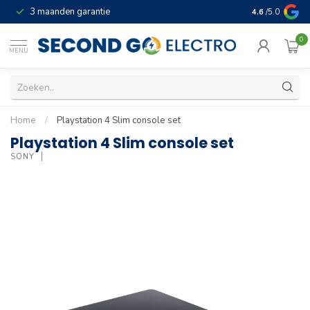
3 maanden garantie
Geld terug gar
4.6
/5.0
0
MENU
Home
/
Playstation 4 Slim console set
Playstation 4 Slim console set
SONY