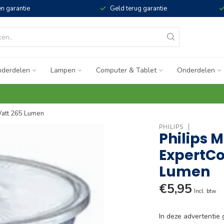
n garantie
Geld terug garantie
derdelen
Lampen
Computer & Tablet
Onderdelen
Watt 265 Lumen
PHILIPS
Philips 
ExpertCo
Lumen
€5,95
Incl. btw
In deze advertentie