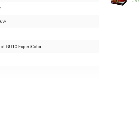
Op 
4
euw
t GU10 ExpertColor