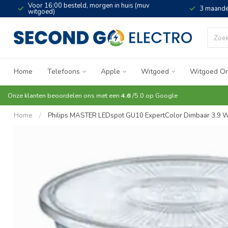
Voor 16:00 besteld, morgen in huis (muv
3 maande
witgoed)
Home
Telefoons
Apple
Witgoed
Witgoed On
Onze klanten beoordelen ons met een
4.6
/5.0 op
Google
Home
/
Philips MASTER LEDspot GU10 ExpertColor Dimbaar 3.9 