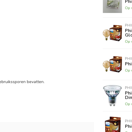
Ph
Op 
PHI
Phi
Gl
Op 
PHI
Phi
Op 
ebruikssporen bevatten.
PHI
Ph
Di
Op 
PHI
Ph