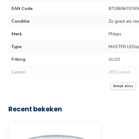
EAN Code
871869670749
Conditie
Zo goed als ni
Merk
Philips
Type
MASTER LEDspo
Fitting
GU10
Lumen
265 Lumen
Lichtkleur
Warm Wit
Bekijk alles
Kleurtemperatuur
2700 Kelvin
Recent bekeken
Dimfunctie
Levensduur lichtbron
40000 uur
Lichtbron
Led