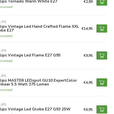
ilips Tornado Warm White E27
€2,99
voorraad
LIPS
lips Vintage Led Hand Crafted Flame XXL
€14,95
obe E27
voorraad
LIPS
lips Vintage Led Flame E27 G95
€9,95
voorraad
LIPS
ilips MASTER LEDspot GU10 ExpertColor
€4,95
mbaar 5.5 Watt 375 Lumen
voorraad
LIPS
ilips Vintage Led Globe E27 G93 25W
€6,95