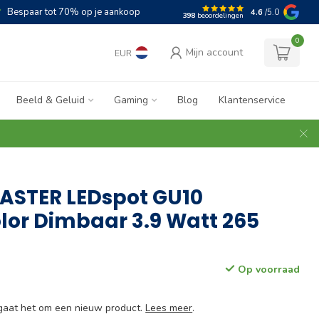
Bespaar tot 70% op je aankoop
4.6
/5.0
398
beoordelingen
0
Mijn account
EUR
Beeld & Geluid
Gaming
Blog
Klantenservice
MASTER LEDspot GU10
lor Dimbaar 3.9 Watt 265
Op voorraad
 gaat het om een nieuw product.
Lees meer
.