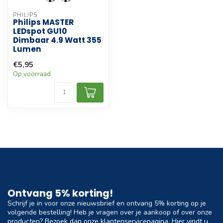
PHILIPS
Philips MASTER
LEDspot GU10
Dimbaar 4.9 Watt 355
Lumen
€5,95
Op voorraad
Ontvang 5% korting!
Schrijf je in voor onze nieuwsbrief en ontvang 5% korting op je
volgende bestelling! Heb je vragen over je aankoop of over onze
producten? Bezoek dan onze klantenservicepagina. Hier vindt u