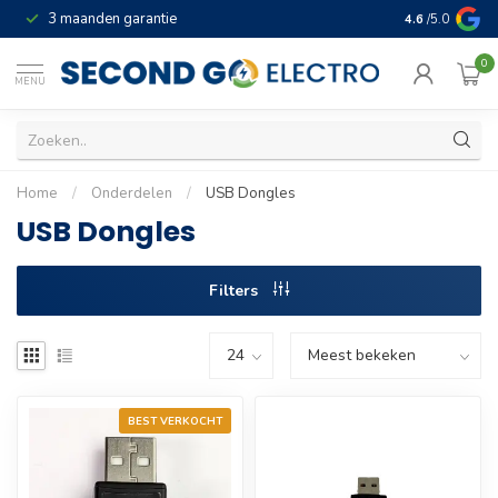
3 maanden garantie
Geld terug gar
4.6
/5.0
0
MENU
Home
/
Onderdelen
/
USB Dongles
USB Dongles
Filters
BEST VERKOCHT