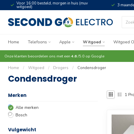
Voor 16:00 besteld, morgen in huis (muv
3 maande
witgoed)
Home
Telefoons
Apple
Witgoed
Witgoed O
Onze klanten beoordelen ons met een
4.6
/5.0 op
Google
Home
/
Witgoed
/
Drogers
/
Condensdroger
Condensdroger
1
Pro
Merken
Alle merken
Bosch
Vulgewicht