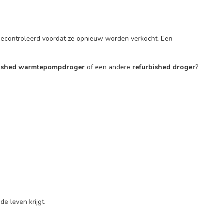
 gecontroleerd voordat ze opnieuw worden verkocht. Een
bished warmtepompdroger
of een andere
refurbished droger
?
e leven krijgt.