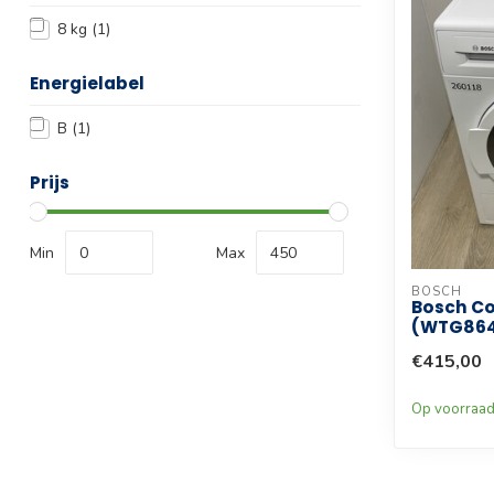
8 kg
(1)
Energielabel
B
(1)
Prijs
Min
Max
BOSCH
Bosch Co
(WTG864
€415,00
Op voorraa