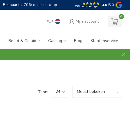
Bespaar tot 70% op je aankoop
4.6
/5.0
398
beoordelingen
0
Mijn account
EUR
Beeld & Geluid
Gaming
Blog
Klantenservice
Toon: