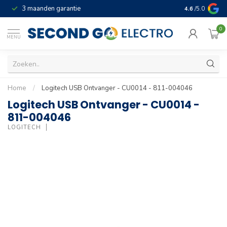
3 maanden garantie
Geld terug gar
4.6
/5.0
0
MENU
Home
/
Logitech USB Ontvanger - CU0014 - 811-004046
Logitech USB Ontvanger - CU0014 -
811-004046
LOGITECH