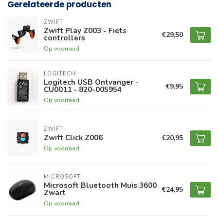
Gerelateerde producten
ZWIFT
Zwift Play Z003 - Fiets
€29,50
controllers
Op voorraad
LOGITECH
Logitech USB Ontvanger -
€9,95
CU0011 - 820-005954
Op voorraad
ZWIFT
Zwift Click Z006
€20,95
Op voorraad
MICROSOFT
Microsoft Bluetooth Muis 3600
€24,95
Zwart
Op voorraad