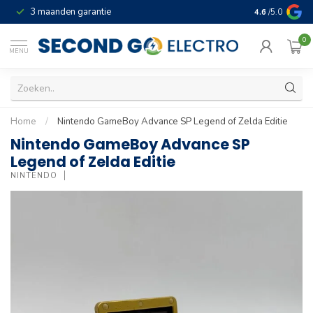
3 maanden garantie
Geld terug gar
4.6
/5.0
0
MENU
Home
/
Nintendo GameBoy Advance SP Legend of Zelda Editie
Nintendo GameBoy Advance SP
Legend of Zelda Editie
NINTENDO