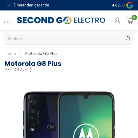
3 maanden garantie
Geld terug gar
4.6
/5.0
0
MENU
Home
/
Motorola G8 Plus
Motorola G8 Plus
MOTOROLA