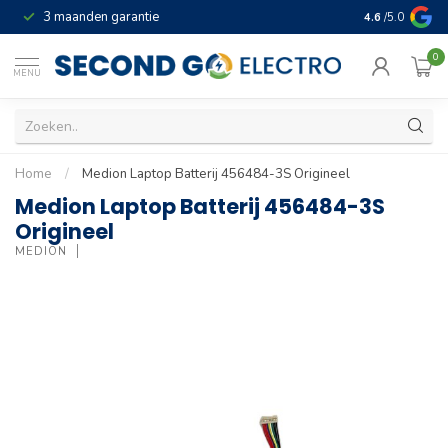
3 maanden garantie
Geld terug gar
4.6
/5.0
0
MENU
Home
/
Medion Laptop Batterij 456484-3S Origineel
Medion Laptop Batterij 456484-3S
Origineel
MEDION