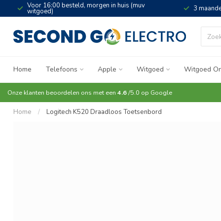
Voor 16:00 besteld, morgen in huis (muv
3 maande
witgoed)
Home
Telefoons
Apple
Witgoed
Witgoed On
Onze klanten beoordelen ons met een
4.6
/5.0 op
Google
Home
/
Logitech K520 Draadloos Toetsenbord