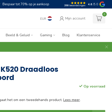
Bespaar tot 70% op je aankoop
4.6
/5.0
398
beoordelingen
0
Mijn account
EUR
Beeld & Geluid
Gaming
Blog
Klantenservice
 K520 Draadloos
bord
Op voorraad
e gaat het om een tweedehands product.
Lees meer
.