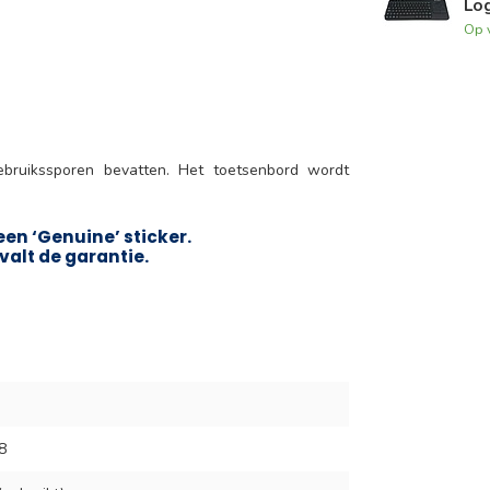
Lo
Op 
ebruikssporen bevatten. Het toetsenbord wordt
en ‘Genuine’ sticker.
valt de garantie.
8