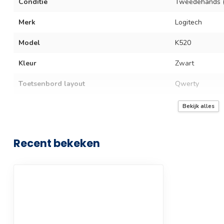
Conditie
Tweedehands (
Merk
Logitech
Model
K520
Kleur
Zwart
Toetsenbord layout
Qwerty
Aansluiting
USB Ontvange
Bekijk alles
Garantie termijn
3 maanden
Recent bekeken