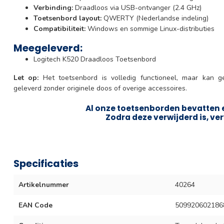
Verbinding:
Draadloos via USB-ontvanger (2.4 GHz)
Toetsenbord layout:
QWERTY (Nederlandse indeling)
Compatibiliteit:
Windows en sommige Linux-distributies
Meegeleverd:
Logitech K520 Draadloos Toetsenbord
Let op:
Het toetsenbord is volledig functioneel, maar kan g
geleverd zonder originele doos of overige accessoires.
Al onze toetsenborden bevatten e
Zodra deze verwijderd is, ver
Specificaties
Artikelnummer
40264
EAN Code
509920602186