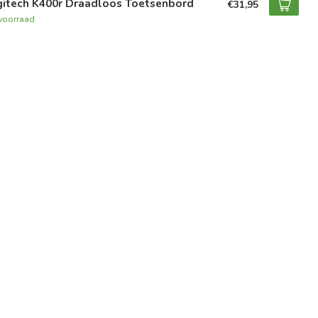
gitech K400r Draadloos Toetsenbord
€31,95
voorraad