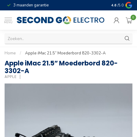
3 maanden garantie
Geld terug gar
4.6
/5.0
0
MENU
Home
/
Apple iMac 21.5” Moederbord 820-3302-A
Apple iMac 21.5” Moederbord 820-
3302-A
APPLE