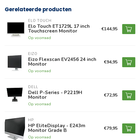
Gerelateerde producten
ELO TOUCH
Elo Touch ET1729L 17 inch
€144,95
Touchscreen Monitor
Op voorraad
EIZO
Eizo Flexscan EV2456 24 inch
€94,95
Monitor
Op voorraad
DELL
Dell P-Series - P2219H
€72,95
Monitor
Op voorraad
HP.
HP EliteDisplay - E243m
€79,95
Monitor Grade B
Op voorraad