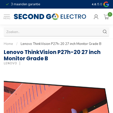
3 maanden garantie
Geld terug gar
4.6
/5.0
0
MENU
Home
/
Lenovo ThinkVision P27h-20 27 inch Monitor Grade B
Lenovo ThinkVision P27h-20 27 inch
Monitor Grade B
LENOVO