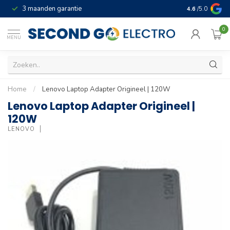
3 maanden garantie
Geld terug gar
4.6
/5.0
0
MENU
Home
/
Lenovo Laptop Adapter Origineel | 120W
Lenovo Laptop Adapter Origineel |
120W
LENOVO