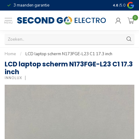
3 maanden garantie
Geld terug gar
4.6
/5.0
0
MENU
Home
/
LCD laptop scherm N173FGE-L23 C1 17.3 inch
LCD laptop scherm N173FGE-L23 C1 17.3
inch
INNOLUX