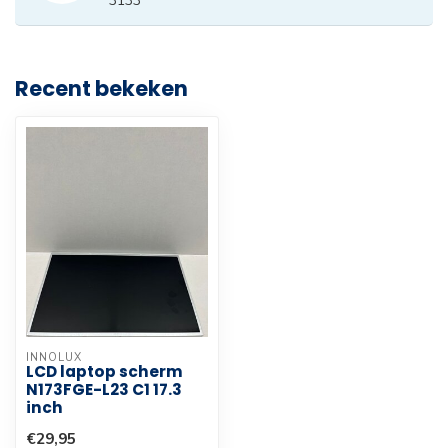
3133
Recent bekeken
INNOLUX
LCD laptop scherm
N173FGE-L23 C1 17.3
inch
€29,95