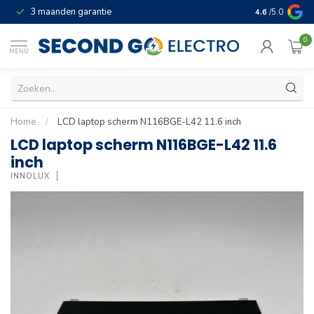
3 maanden garantie
Geld terug gar
4.6
/5.0
0
MENU
Home
/
LCD laptop scherm N116BGE-L42 11.6 inch
LCD laptop scherm N116BGE-L42 11.6
inch
INNOLUX