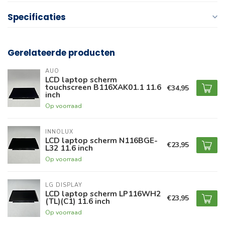
Specificaties
Gerelateerde producten
AUO
LCD laptop scherm
touchscreen B116XAK01.1 11.6
€34,95
inch
Op voorraad
INNOLUX
LCD laptop scherm N116BGE-
€23,95
L32 11.6 inch
Op voorraad
LG DISPLAY
LCD laptop scherm LP116WH2
€23,95
(TL)(C1) 11.6 inch
Op voorraad