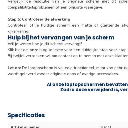
Vergelijk de resolutie van je originele scherm met dit sch
compatibiliteitsproblemen of een onjuiste weergave.
Stap 5: Controleer de afwerking
Controleer of je huidige scherm een matte of glanzende afwe
kijkervaring.
Hulp bij het vervangen van je scherm
Wil je weten hoe je dit scherm vervangt?
Klik hier om onze blog te lezen voor een duidelijke stap‑voor‑stap
Bij twijfel verzoeken wij om contact op te nemen met onze klanten
Let op:
De laptopscherm is volledig functioneel, maar kan gebrui
wordt geleverd zonder originele doos of overige accessoires.
Al onze laptopschermen bevatten 
Zodra deze verwijderd is, ver
Specificaties
Artikelnummer
10721