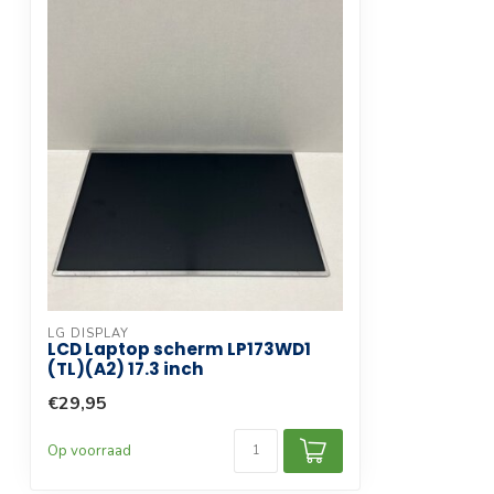
Scherm technologie
Led
Scherm afwerking
Spiegelend
Touchscreen
Compatibele productlijn
Laptop
Garantie termijn
3 maanden
LG DISPLAY
LCD Laptop scherm LP173WD1
(TL)(A2) 17.3 inch
€29,95
Op voorraad