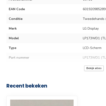
EAN Code
601920985289
Conditie
Tweedehands (
Merk
LG Display
Model
LP173WD1 (TL
Type
LCD-Scherm
Part nummer
LP173WD1 (TL
Aansluiting
40 pins
Bekijk alles
Scherm grootte
17.3 inch
Recent bekeken
Resolutie
HD +
Resolutie (Pixels)
1600 x 900