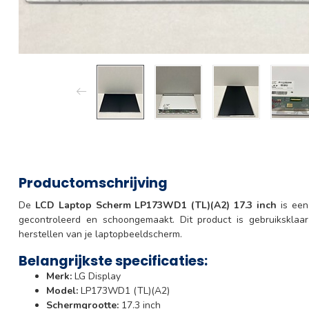
Productomschrijving
De
LCD Laptop Scherm LP173WD1 (TL)(A2) 17.3 inch
is een 
gecontroleerd en schoongemaakt. Dit product is gebruiksklaa
herstellen van je laptopbeeldscherm.
Belangrijkste specificaties:
Merk:
LG Display
Model:
LP173WD1 (TL)(A2)
Schermgrootte:
17.3 inch