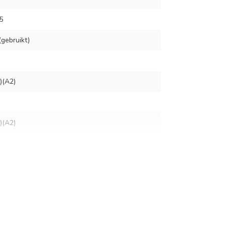
5
gebruikt)
)(A2)
)(A2)