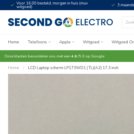
Voor 16:00 besteld, morgen in huis (muv
3 maande
witgoed)
Home
Telefoons
Apple
Witgoed
Witgoed On
Onze klanten beoordelen ons met een
4.6
/5.0 op
Google
Home
/
LCD Laptop scherm LP173WD1 (TL)(A2) 17.3 inch