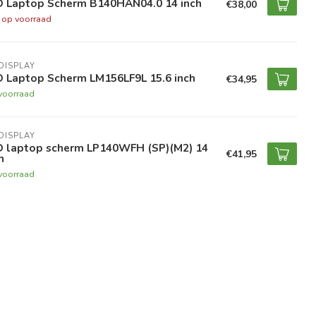
D Laptop Scherm B140HAN04.0 14 inch
€38,00
t op voorraad
DISPLAY
D Laptop Scherm LM156LF9L 15.6 inch
€34,95
voorraad
DISPLAY
D laptop scherm LP140WFH (SP)(M2) 14
€41,95
h
voorraad