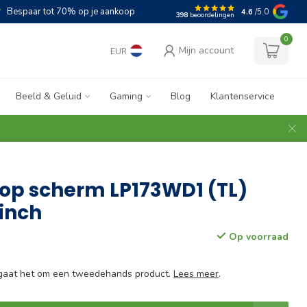
Bespaar tot 70% op je aankoop
4.6
/5.0
398
beoordelingen
0
Mijn account
EUR
Beeld & Geluid
Gaming
Blog
Klantenservice
op scherm LP173WD1 (TL)
 inch
Op voorraad
e gaat het om een tweedehands product.
Lees meer
.