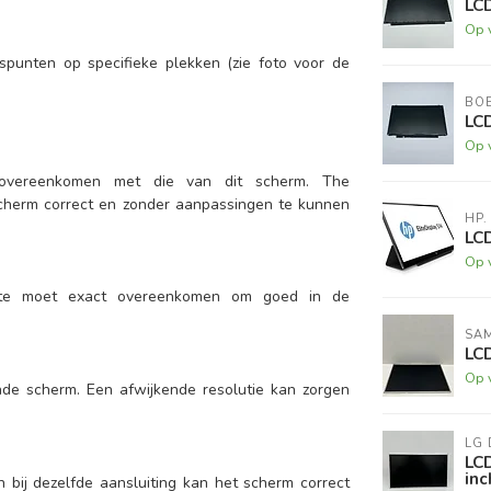
LC
Op 
punten op specifieke plekken (zie foto voor de
BO
LC
Op 
 overeenkomen met die van dit scherm. The
scherm correct en zonder aanpassingen te kunnen
HP.
LCD
Op 
tte moet exact overeenkomen om goed in de
SA
LC
Op 
ende scherm. Een afwijkende resolutie kan zorgen
LG 
LC
inc
n bij dezelfde aansluiting kan het scherm correct