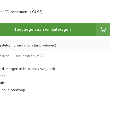
t LCD-schermen (+€4,95)
Toevoegen aan winkelwagen
esteld, morgen in huis (muv witgoed)
lijken
Deel dit product
ld, morgen in huis (muv witgoed)
ntie
tie
 op je aankoop