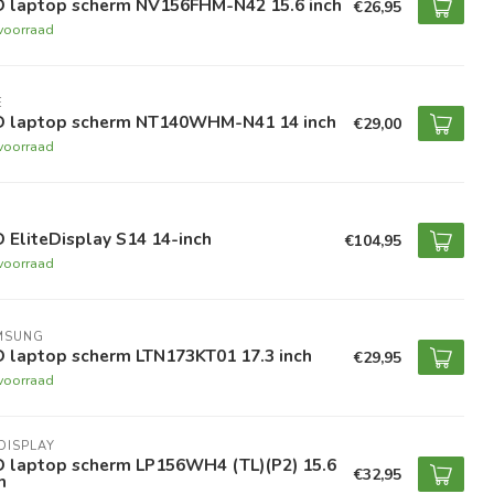
D laptop scherm NV156FHM-N42 15.6 inch
€26,95
voorraad
E
D laptop scherm NT140WHM-N41 14 inch
€29,00
voorraad
 EliteDisplay S14 14-inch
€104,95
voorraad
MSUNG
D laptop scherm LTN173KT01 17.3 inch
€29,95
voorraad
DISPLAY
D laptop scherm LP156WH4 (TL)(P2) 15.6
€32,95
h