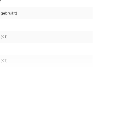
4
gebruikt)
(K1)
(K1)
ls