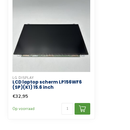
Scherm afwerking
Mat
Touchscreen
Compatibele productlijn
Laptop
Garantie termijn
3 maanden
LG DISPLAY
LCD laptop scherm LP156WF6
(SP)(K1) 15.6 inch
€32,95
Op voorraad