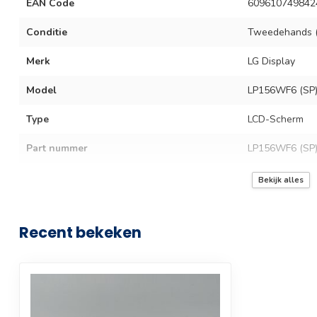
EAN Code
609610749842
Conditie
Tweedehands (
Merk
LG Display
Model
LP156WF6 (SP)
Type
LCD-Scherm
Part nummer
LP156WF6 (SP)
Aansluiting
30 pins
Bekijk alles
Scherm grootte
15.6 inch
Recent bekeken
Resolutie
FHD
Resolutie (Pixels)
1920x1080 pixe
Scherm technologie
Led