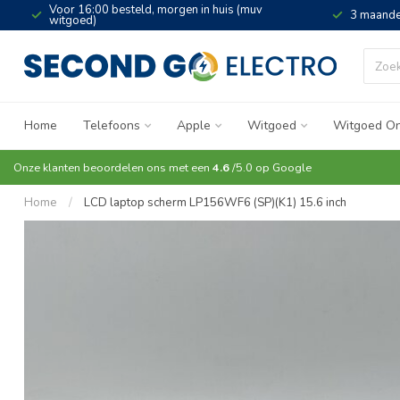
Voor 16:00 besteld, morgen in huis (muv
3 maande
witgoed)
Home
Telefoons
Apple
Witgoed
Witgoed On
Onze klanten beoordelen ons met een
4.6
/5.0 op
Google
Home
/
LCD laptop scherm LP156WF6 (SP)(K1) 15.6 inch