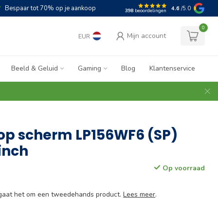
Bespaar tot 70% op je aankoop
4.6
/5.0
398
beoordelingen
0
Mijn account
EUR
Beeld & Geluid
Gaming
Blog
Klantenservice
op scherm LP156WF6 (SP)
 inch
Op voorraad
e gaat het om een tweedehands product.
Lees meer
.