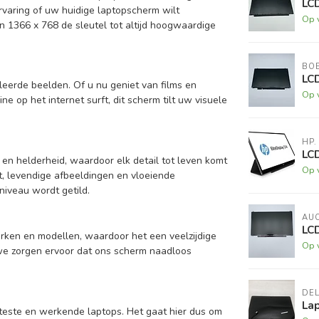
LC
ervaring of uw huidige laptopscherm wilt
Op 
n 1366 x 768 de sleutel tot altijd hoogwaardige
BO
LC
eerde beelden. Of u nu geniet van films en
Op 
e op het internet surft, dit scherm tilt uw visuele
HP.
LCD
 en helderheid, waardoor elk detail tot leven komt
Op 
t, levendige afbeeldingen en vloeiende
iveau wordt getild.
AU
LC
erken en modellen, waardoor het een veelzijdige
Op 
 we zorgen ervoor dat ons scherm naadloos
DEL
Lap
teste en werkende laptops. Het gaat hier dus om