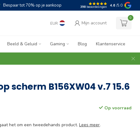
Bespaar tot 70% op je aankoop
4.6
/5.0
398
beoordelingen
0
Mijn account
EUR
Beeld & Geluid
Gaming
Blog
Klantenservice
op scherm B156XW04 v.7 15.6
Op voorraad
e gaat het om een tweedehands product.
Lees meer
.