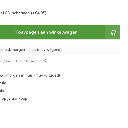
t LCD-schermen (+€4,95)
Toevoegen aan winkelwagen
esteld, morgen in huis (muv witgoed)
lijken
Deel dit product
ld, morgen in huis (muv witgoed)
ntie
tie
 op je aankoop