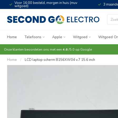
Voor 16:00 besteld, morgen in huis (muv
3 maande
witgoed)
Home
Telefoons
Apple
Witgoed
Witgoed On
Onze klanten beoordelen ons met een
4.6
/5.0 op
Google
Home
/
LCD laptop scherm B156XW04 v.7 15.6 inch