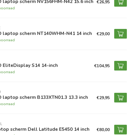
D laptop scherm NV156FHM-N42 15.6 inch
€26,95
voorraad
E
D laptop scherm NT140WHM-N41 14 inch
€29,00
voorraad
 EliteDisplay S14 14-inch
€104,95
voorraad
O
D laptop scherm B133XTN01.3 13.3 inch
€29,95
voorraad
L
top scherm Dell Latitude E5450 14 inch
€80,00