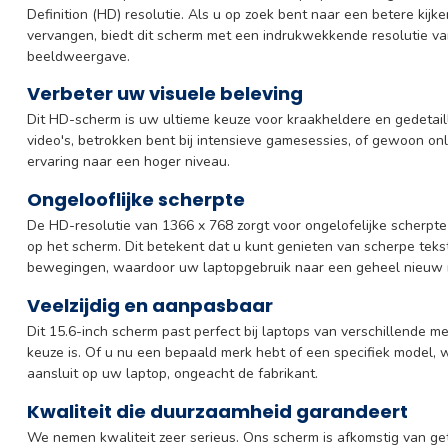
Definition (HD) resolutie. Als u op zoek bent naar een betere kijk
vervangen, biedt dit scherm met een indrukwekkende resolutie va
beeldweergave.
Verbeter uw visuele beleving
Dit HD-scherm is uw ultieme keuze voor kraakheldere en gedetaill
video's, betrokken bent bij intensieve gamesessies, of gewoon onlin
ervaring naar een hoger niveau.
Ongelooflijke scherpte
De HD-resolutie van 1366 x 768 zorgt voor ongelofelijke scherpte
op het scherm. Dit betekent dat u kunt genieten van scherpe teks
bewegingen, waardoor uw laptopgebruik naar een geheel nieuw n
Veelzijdig en aanpasbaar
Dit 15.6-inch scherm past perfect bij laptops van verschillende m
keuze is. Of u nu een bepaald merk hebt of een specifiek model,
aansluit op uw laptop, ongeacht de fabrikant.
Kwaliteit die duurzaamheid garandeert
We nemen kwaliteit zeer serieus. Ons scherm is afkomstig van ge