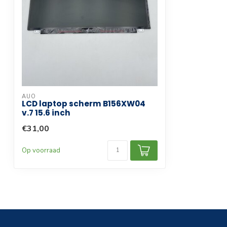
Compatibele productlijn
Laptop
Garantie termijn
3 maanden
AUO
LCD laptop scherm B156XW04
v.7 15.6 inch
€31,00
Op voorraad