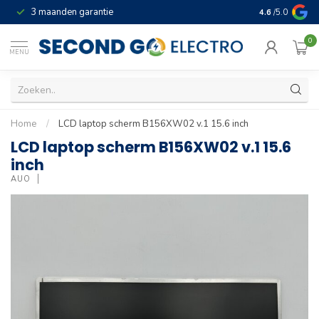
3 maanden garantie
Geld terug gar
4.6
/5.0
0
MENU
Home
/
LCD laptop scherm B156XW02 v.1 15.6 inch
LCD laptop scherm B156XW02 v.1 15.6
inch
AUO