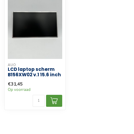
AUO
LCD laptop scherm
B156XW02 v.1 15.6 inch
€31,45
Op voorraad