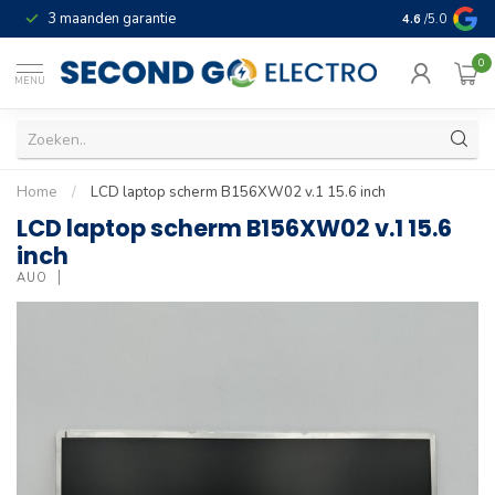
3 maanden garantie
Geld terug gar
4.6
/5.0
0
MENU
Home
/
LCD laptop scherm B156XW02 v.1 15.6 inch
LCD laptop scherm B156XW02 v.1 15.6
inch
AUO