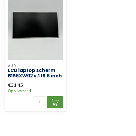
AUO
LCD laptop scherm
B156XW02 v.1 15.6 inch
€31,45
Op voorraad