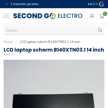
3 maanden garantie
Geld terug gar
4.6
/5.0
0
MENU
Home
/
LCD laptop scherm B140XTN03.1 14 inch
LCD laptop scherm B140XTN03.1 14 inch
AUO