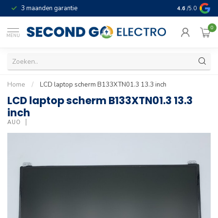
3 maanden garantie
Geld terug gar
4.6
/5.0
0
MENU
Home
/
LCD laptop scherm B133XTN01.3 13.3 inch
LCD laptop scherm B133XTN01.3 13.3
inch
AUO